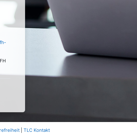
fh-
 FH
refreiheit
|
TLC Kontakt