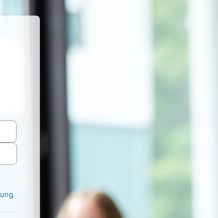
i 'FH OÖ - Digital Exams'
rung.