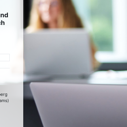
und
ch
berg
xams)